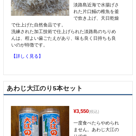
淡路島近海で水揚げさ
れた片口鰯の稚魚を釜
で炊き上げ、天日乾燥
で仕上げた自然食品です。
洗練された加工技術で仕上げられた淡路島のちりめ
んは、程よい歯ごたえがあり、味も良く日持ちも良
いのが特徴です。
【詳しく見る】
あわじ大江のり5本セット
¥3,550
(税込)
一度食べたらやめられ
ません。あわじ大江の