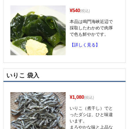
¥540
(税込)
本品は鳴門海峡近辺で
採取したわかめで肉厚
で色も鮮やかです。
【詳しく見る】
いりこ 袋入
¥1,080
(税込)
いりこ（煮干し）でと
ったダシは、ひと味違
います。
まろやかな味と上品な