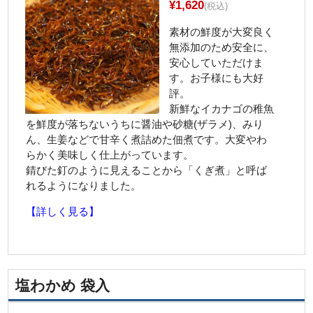
¥1,620
(税込)
お知らせ
素材の鮮度が大変良く
お客様の声
無添加のため安全に、
安心していただけま
会社案内
す。お子様にも大好
評。
送料について
新鮮なイカナゴの稚魚
を鮮度が落ちないうちに醤油や砂糖(ザラメ)、みり
カートの中を見る
ん、生姜などで甘辛く煮詰めた佃煮です。大変やわ
らかく美味しく仕上がっています。
錆びた釘のように見えることから「くぎ煮」と呼ば
れるようになりました。
【詳しく見る】
塩わかめ 袋入