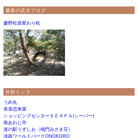
最新の店主ブログ
慶野松原変わり松
外部リンク
うめ丸
美菜恋来屋
ショッピングセンターＳＥＡＰＡ(シーパー)
南あわじ市
道の駅うずしお（鳴門みさき荘）
淡路ワールドパークONOKORO