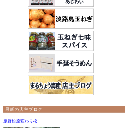
最新の店主ブログ
慶野松原変わり松