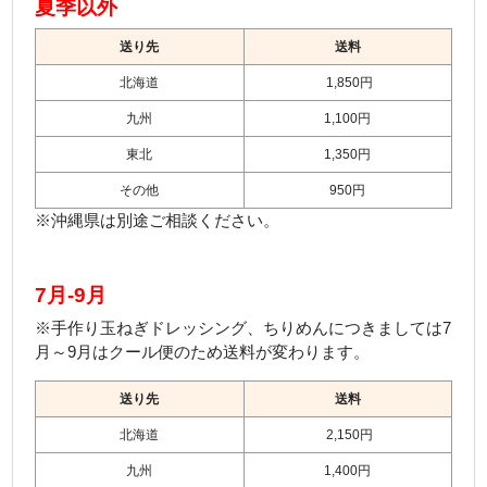
夏季以外
お知らせ
送り先
送料
お客様の声
北海道
1,850円
会社案内
九州
1,100円
東北
1,350円
送料について
その他
950円
カートの中を見る
※沖縄県は別途ご相談ください。
7月-9月
※手作り玉ねぎドレッシング、ちりめんにつきましては7
月～9月はクール便のため送料が変わります。
送り先
送料
北海道
2,150円
九州
1,400円