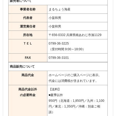
販売者について
お知らせ
事業者名称
まるちょう海産
お客様の声
代表者
小畠和男
運営責任者
小畠和男
会社案内
所在地
〒656-0332 兵庫県南あわじ市湊1129
送料について
ＴＥＬ
0799-36-3225
（受付時間 9:00～18:00）
カートの中を見る
FAX
0799-36-3101
商品販売について
商品代金
ホームページのご購入ページに表示。
代金には消費税が含まれています。
商品代金以外
【送料】
の必要料金
■夏季以外
950円（北海道：1,850円／九州：1,100
円／東北：1,350円／沖縄：別途ご相
談）