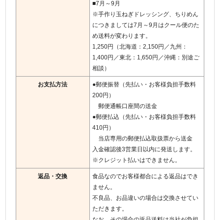
■7月～9月
※手作り玉ねぎドレッシング、ちりめん
につきましては7月～9月はクール便のた
め送料が変わります。
1,250円（北海道：2,150円／九州：
1,400円／東北：1,650円／沖縄：別途ご
相談）
お支払方法
●郵便振替（先払い・お客様負担手数料
200円）
郵便通帳口座間の送金
●郵便払込（先払い・お客様負担手数料
410円）
当店専用の郵便払込取扱票から送金
入金確認後3営業日以内に発送します。
※クレジット払いはできません。
返品・交換
食品なのでお客様都合による返品はでき
ません。
不良品、お品違いの場合は交換させてい
ただきます。
なお、その場合の返品送料は当社が負担