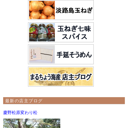
最新の店主ブログ
慶野松原変わり松