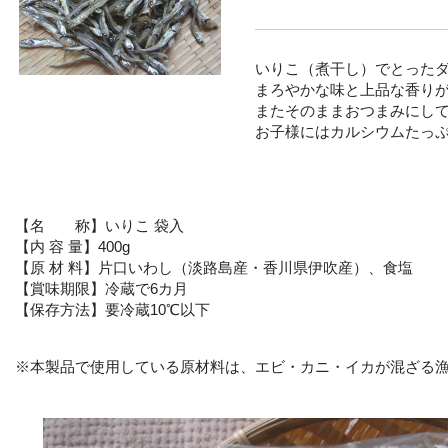
いりこ（煮干し）でとった
まろやかな味と上品な香り
またそのままおつまみにし
お子様にはカルシウムたっ
【名 称】いりこ 袋入
【内 容 量】400g
【原 材 料】片口いわし（淡路島産・香川県伊吹産）、食塩
【賞味期限】冷蔵で6カ月
【保存方法】要冷蔵10℃以下
※本製品で使用している原材料は、エビ・カニ・イカが混ざる