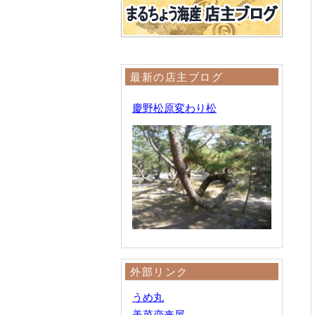
最新の店主ブログ
慶野松原変わり松
外部リンク
うめ丸
美菜恋来屋