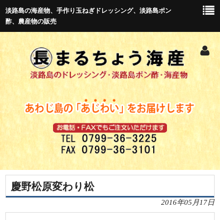
淡路島の海産物、手作り玉ねぎドレッシング、淡路島ポン
酢、農産物の販売
慶野松原変わり松
トップ
2016年05月17日
新商品紹介