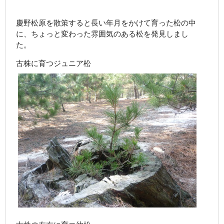
お知らせ
慶野松原を散策すると長い年月をかけて育った松の中
お客様の声
に、ちょっと変わった雰囲気のある松を発見しまし
た。
会社案内
古株に育つジュニア松
送料について
カートの中を見る