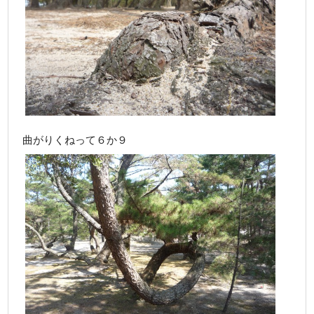
曲がりくねって６か９