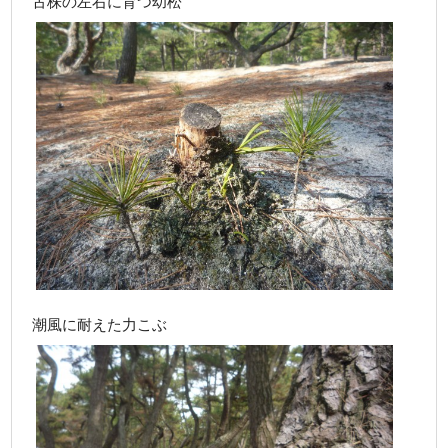
古株の左右に育つ幼松
潮風に耐えた力こぶ