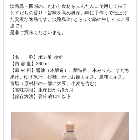
淡路島・四国のこだわり食材をふんだんに使用して柚子
とすだちの香り・旨味を高め奥深い味に手作りで仕上げ
た贅沢な逸品です。淡路島3年とらふぐ鍋や牛しゃぶに最
適です
是非ご賞味くださいませ。
【名 称】ポン酢 ゆず
【内 容 量】360ml
【原 材 料】醤油（本醸造）、醸造酢、本みりん、すだち
果汁、ゆず果汁、砂糖、かつお節エキス、昆布エキス、
食塩（原材料の一部に大豆、小麦を含む）
【賞味期限】生産日から6カ月
【保存方法】要冷蔵10℃以下