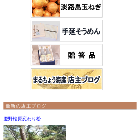
最新の店主ブログ
慶野松原変わり松