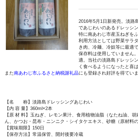
2016年5月1日新発売。淡
であじわいのあるドレッシ
特に南あわじ市産玉ねぎを
利用方法としては野菜サラ
き肉、冷麺、冷奴等に最適
保存料は使用していません
適。当社の淡路島ドレッシ
く食べるようになったと喜
また
南あわじ市ふるさと納税謝礼品
にも登録され好評を得てい
【名 称】淡路島ドレッシングあじわい
【内 容 量】360ml×2本
【原 材 料】玉ねぎ、レモン果汁、食用植物油脂（なたね油、
ん、かつお・昆布・ニンニク・シイタケエキス、砂糖（原材料
【賞味期限】150日
【保存方法】常温保管、開封後要冷蔵