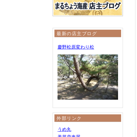
最新の店主ブログ
慶野松原変わり松
外部リンク
うめ丸
美菜恋来屋