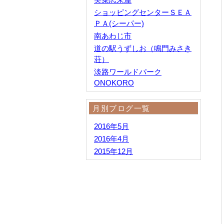
ショッピングセンターＳＥＡ
ＰＡ(シーパー)
南あわじ市
道の駅うずしお（鳴門みさき
荘）
淡路ワールドパーク
ONOKORO
月別ブログ一覧
2016年5月
2016年4月
2015年12月