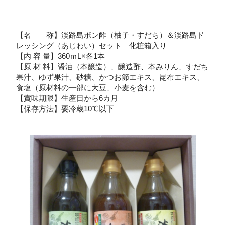
【名 称】淡路島ポン酢（柚子・すだち）＆淡路島ド
レッシング（あじわい）セット 化粧箱入り
【内 容 量】360ｍL×各1本
【原 材 料】醤油（本醸造）、醸造酢、本みりん、すだち
果汁、ゆず果汁、砂糖、かつお節エキス、昆布エキス、
食塩（原材料の一部に大豆、小麦を含む）
【賞味期限】生産日から6カ月
【保存方法】要冷蔵10℃以下