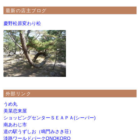
最新の店主ブログ
慶野松原変わり松
外部リンク
うめ丸
美菜恋来屋
ショッピングセンターＳＥＡＰＡ(シーパー)
南あわじ市
道の駅うずしお（鳴門みさき荘）
淡路ワールドパークONOKORO