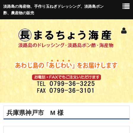
淡路島の海産物、手作り玉ねぎドレッシング、淡路島ポン
酢、農産物の販売
兵庫県神戸市 M 様
トップ
新商品紹介