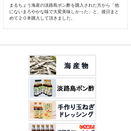
まるちょう海産の淡路島ポン酢を購入された方から「他
お知らせ
にないまろやかな味で大変美味しかった」と、後日まと
めて２０本購入して頂きました。
お客様の声
会社案内
送料について
カートの中を見る