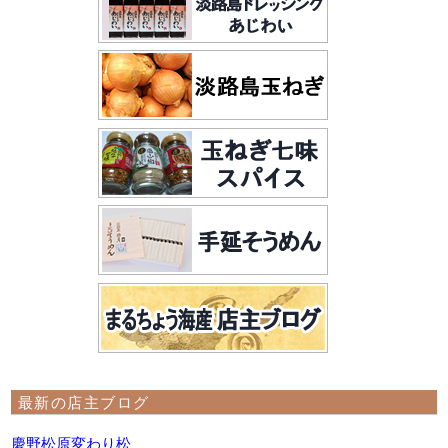
最新の店主ブログ
慶野松原変わり松