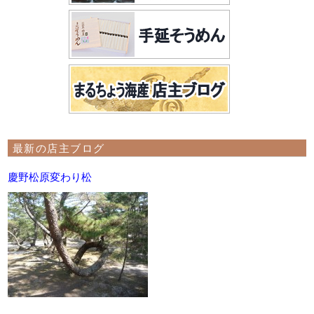
最新の店主ブログ
慶野松原変わり松